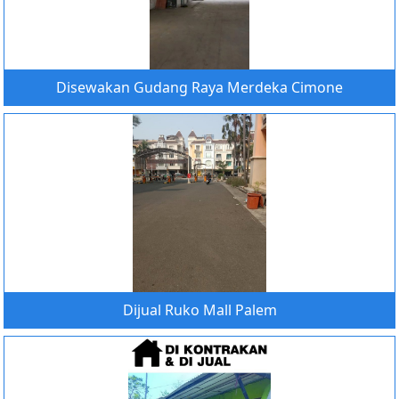
Disewakan Gudang Raya Merdeka Cimone
Dijual Ruko Mall Palem