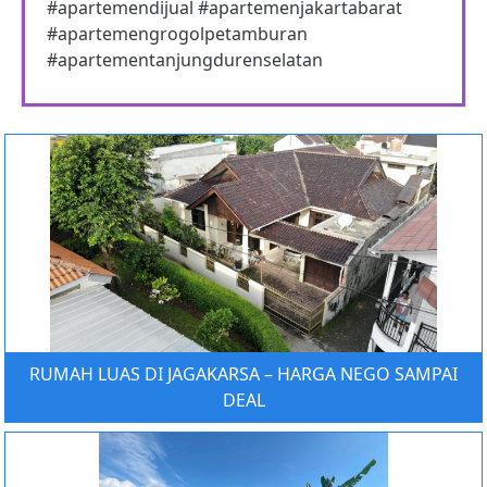
#apartemendijual #apartemenjakartabarat
#apartemengrogolpetamburan
#apartementanjungdurenselatan
RUMAH LUAS DI JAGAKARSA – HARGA NEGO SAMPAI
DEAL