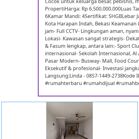
Cocok untuk keluarga besar, pebisnis, ma
PropertiHarga: Rp 6.500.000.000Luas T
6Kamar Mandi: 4Sertifikat: SHGBLebar Ja
Kota Harapan Indah, Bekasi Keamanan & 
jam- Full CCTV- Lingkungan aman, nyam
Lokasi- Kawasan sangat strategis- Dekat
& Fasum lengkap, antara lain:- Sport C
internasional- Sekolah Internasional, Al
Pasar Modern- Busway- Mall, Food Cour
Eksekutif & profesional- Investasi jangk
Langsung:Linda - 0857-1449-2738Kode I
#rumahterbaru #rumahdijual #rumahb