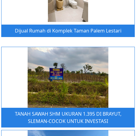
Dijual Rumah di Komplek Taman Palem Lestari
TANAH SAWAH SHM UKURAN 1.395 DI BRAYUT,
SLEMAN-COCOK UNTUK INVESTASI