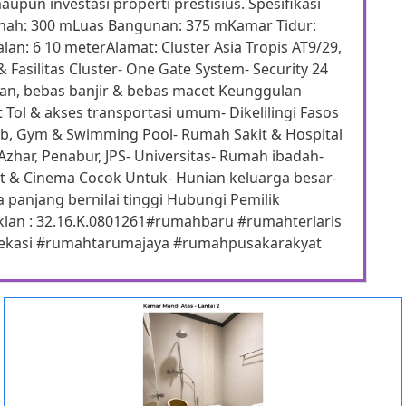
upun investasi properti prestisius. Spesifikasi
anah: 300 mLuas Bangunan: 375 mKamar Tidur:
lan: 6 10 meterAlamat: Cluster Asia Tropis AT9/29,
Fasilitas Cluster- One Gate System- Security 24
an, bebas banjir & bebas macet Keunggulan
 Tol & akses transportasi umum- Dikelilingi Fasos
lub, Gym & Swimming Pool- Rumah Sakit & Hospital
 Azhar, Penabur, JPS- Universitas- Rumah ibadah-
t & Cinema Cocok Untuk- Hunian keluarga besar-
a panjang bernilai tinggi Hubungi Pemilik
klan : 32.16.K.0801261#rumahbaru #rumahterlaris
ekasi #rumahtarumajaya #rumahpusakarakyat