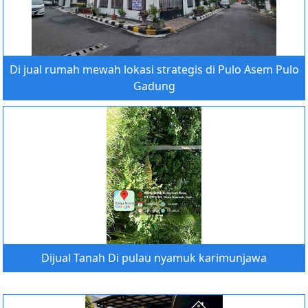
Di jual rumah mewah lokasi strategis di Pulo Asem Pulo
Gadung
Dijual Tanah Di pulau nyamuk karimunjawa