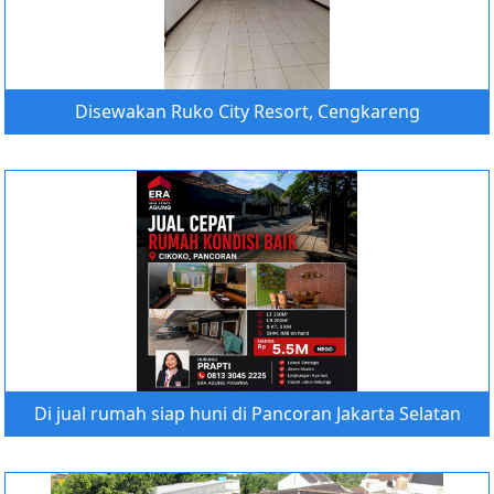
Disewakan Ruko City Resort, Cengkareng
Di jual rumah siap huni di Pancoran Jakarta Selatan