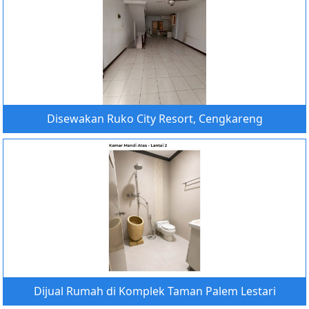
Disewakan Ruko City Resort, Cengkareng
Dijual Rumah di Komplek Taman Palem Lestari