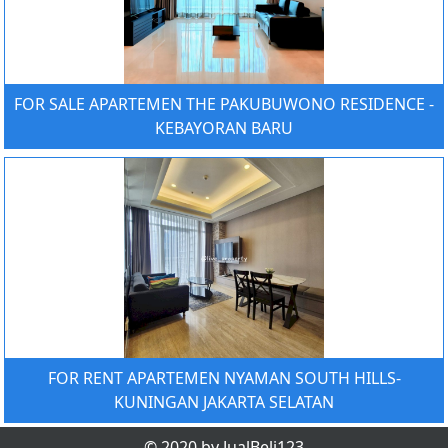
FOR SALE APARTEMEN THE PAKUBUWONO RESIDENCE -
KEBAYORAN BARU
FOR RENT APARTEMEN NYAMAN SOUTH HILLS-
KUNINGAN JAKARTA SELATAN
© 2020 by JualBeli123