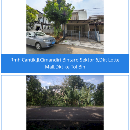
Rmh Cantik,Jl.Cimandiri Bintaro Sektor 6,Dkt Lotte
Mall,Dkt ke Tol Bin