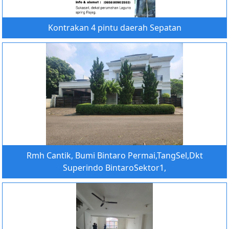
Kontrakan 4 pintu daerah Sepatan
Rmh Cantik, Bumi Bintaro Permai,TangSel,Dkt
Superindo BintaroSektor1,