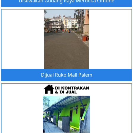
Disewakan Gudang Raya Merdeka Cimone
Dijual Ruko Mall Palem