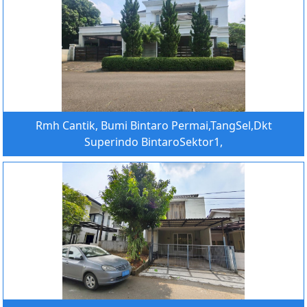
Rmh Cantik, Bumi Bintaro Permai,TangSel,Dkt
Superindo BintaroSektor1,