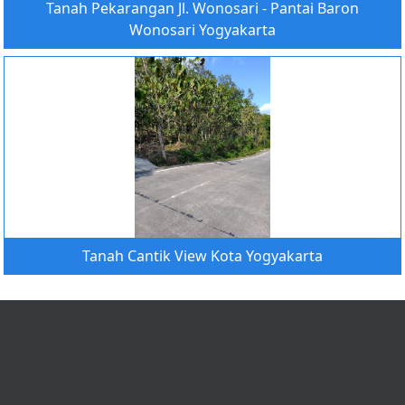
Tanah Pekarangan Jl. Wonosari - Pantai Baron
Wonosari Yogyakarta
Tanah Cantik View Kota Yogyakarta