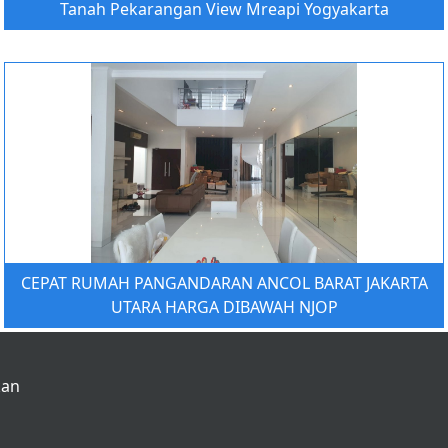
Tanah Pekarangan View Mreapi Yogyakarta
CEPAT RUMAH PANGANDARAN ANCOL BARAT JAKARTA
UTARA HARGA DIBAWAH NJOP
kan