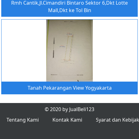
Rmh Cantik,Jl.Cimandiri Bintaro Sektor 6,Dkt Lotte
Mall,Dkt ke Tol Bin
Tanah Pekarangan View Yogyakarta
© 2020 by JualBeli123
Tentang Kami
Kontak Kami
Syarat dan Kebija