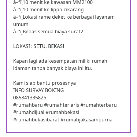
â–ªï¸10 menit ke kawasan MM2100
â–ªï¸10 menit ke lippo cikarang
â–ªï¸Lokasi rame deket ke berbagai layanam
umum
â–ªï¸Bebas semua biaya surat2
LOKASI : SETU, BEKASI
Kapan lagi ada kesempatan miliki rumah
idaman tanpa banyak biaya ini itu.
Kami siap bantu prosesnya
INFO SURVAY BOKING
085841335826
#rumahbaru #rumahterlaris #rumahterbaru
#rumahdijual #rumahbekasi
#rumahbekasibarat #rumahjakasampurna